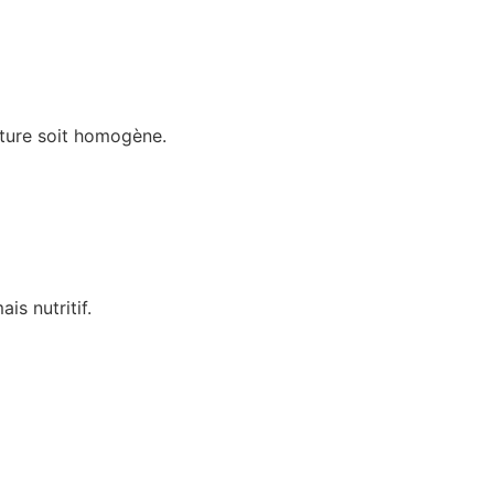
xture soit homogène.
s nutritif.