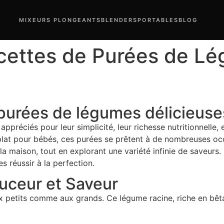
MIXEURS PLONGEANTS
BLENDERS
PORTABLES
BLOG
cettes de Purées de Lé
purées de légumes délicieuse
préciés pour leur simplicité, leur richesse nutritionnelle, et
 pour bébés, ces purées se prêtent à de nombreuses occas
maison, tout en explorant une variété infinie de saveurs. C
s réussir à la perfection.
ouceur et Saveur
aux petits comme aux grands. Ce légume racine, riche en bê