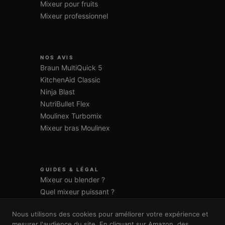
Mixeur pour fruits
Mixeur professionnel
NOS AVIS
Braun MultiQuick 5
KitchenAid Classic
Ninja Blast
NutriBullet Flex
Moulinex Turbomix
Mixeur bras Moulinex
GUIDES & LÉGAL
Mixeur ou blender ?
Quel mixeur puissant ?
Blog
Nous utilisons des cookies pour améliorer votre expérience et
Mentions légales
mesurer l'audience du site. En cliquant sur Amazon, des