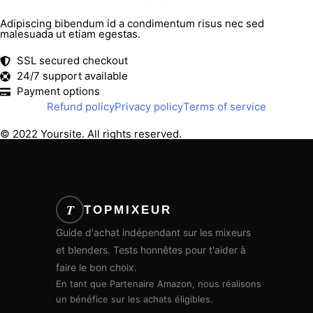
Adipiscing bibendum id a condimentum risus nec sed
malesuada ut etiam egestas.
SSL secured checkout
24/7 support available
Payment options
Refund policy
Privacy policy
Terms of service
© 2022 Yoursite. All rights reserved.
T
TOPMIXEUR
Guide d'achat indépendant sur les mixeurs
et blenders. Tests honnêtes pour t'aider à
faire le bon choix.
En tant que Partenaire Amazon, nous réalisons
un bénéfice sur les achats éligibles.